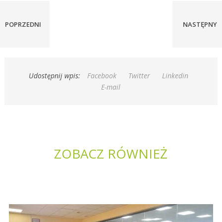
SZKOŁA BRANŻOWA II STOPNIA
Szkoła branżowa II stopnia oraz KKZ ...
POPRZEDNI
NASTĘPNY
Udostępnij wpis:
Facebook
Twitter
Linkedin
E-mail
ZOBACZ RÓWNIEŻ