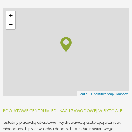
+
−
Leaflet
|
OpenStreetMap
|
Mapbox
POWIATOWE CENTRUM EDUKACJI ZAWODOWEJ W BYTOWIE
Jesteśmy placówką oświatowo - wychowawczą kształcącą uczniów,
młodocianych pracowników i dorosłych. W skład Powiatowe
go